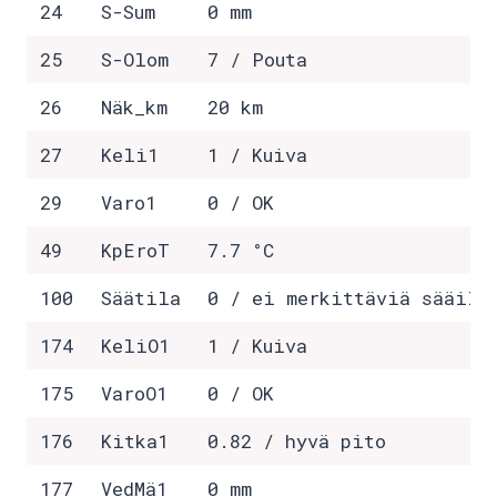
24
S-Sum
0 mm
25
S-Olom
7 / Pouta
26
Näk_km
20 km
27
Keli1
1 / Kuiva
29
Varo1
0 / OK
49
KpEroT
7.7 °C
100
Säätila
0 / ei merkittäviä sääilm
174
KeliO1
1 / Kuiva
175
VaroO1
0 / OK
176
Kitka1
0.82 / hyvä pito
177
VedMä1
0 mm