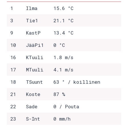
1
Ilma
15.6 °C
3
Tie1
21.1 °C
9
KastP
13.4 °C
10
JääPi1
0 °C
16
KTuuli
1.8 m/s
17
MTuuli
4.1 m/s
18
TSuunt
63 ° / koillinen
21
Koste
87 %
22
Sade
0 / Pouta
23
S-Int
0 mm/h