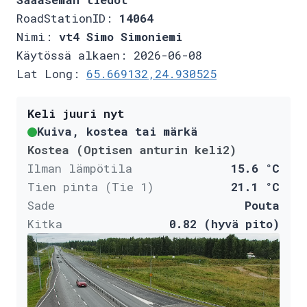
RoadStationID:
14064
Nimi:
vt4 Simo Simoniemi
Käytössä alkaen: 2026-06-08
Lat Long:
65.669132,24.930525
Keli juuri nyt
Kuiva, kostea tai märkä
Kostea (Optisen anturin keli2)
Ilman lämpötila
15.6 °C
Tien pinta (Tie 1)
21.1 °C
Sade
Pouta
Kitka
0.82 (hyvä pito)