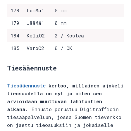
178
LumMä1
0 mm
179
JääMä1
0 mm
184
KeliO2
2 / Kostea
185
VaroO2
0 / OK
Tiesääennuste
Tiesääennuste
kertoo, millainen ajokeli
tieosuudella on nyt ja miten sen
arvioidaan muuttuvan lähituntien
aikana.
Ennuste perustuu Digitrafficin
tiesääpalveluun, jossa Suomen tieverkko
on jaettu tieosuuksiin ja jokaiselle