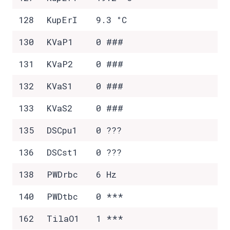
128
KupErI
9.3 °C
130
KVaP1
0 ###
131
KVaP2
0 ###
132
KVaS1
0 ###
133
KVaS2
0 ###
135
DSCpu1
0 ???
136
DSCst1
0 ???
138
PWDrbc
6 Hz
140
PWDtbc
0 ***
162
TilaO1
1 ***