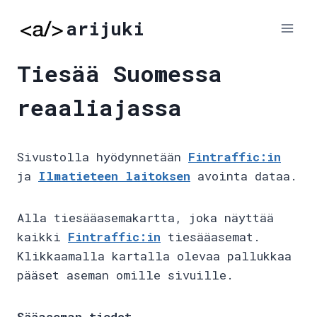
Skip
arijuki
to
content
Tiesää Suomessa
reaaliajassa
Sivustolla hyödynnetään
Fintraffic:in
ja
Ilmatieteen laitoksen
avointa dataa.
Alla tiesääasemakartta, joka näyttää
kaikki
Fintraffic:in
tiesääasemat.
Klikkaamalla kartalla olevaa pallukkaa
pääset aseman omille sivuille.
Sääaseman tiedot