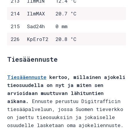
213
IlmMIN
12.4 °C
214
IlmMAX
20.7 °C
215
Sad24h
0 mm
226
KpEroT2
20.8 °C
Tiesääennuste
Tiesääennuste
kertoo, millainen ajokeli
tieosuudella on nyt ja miten sen
arvioidaan muuttuvan lähituntien
aikana.
Ennuste perustuu Digitrafficin
tiesääpalveluun, jossa Suomen tieverkko
on jaettu tieosuuksiin ja jokaiselle
osuudelle lasketaan oma ajokeliennuste.