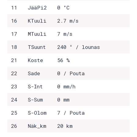
11
JääPi2
0 °C
16
KTuuli
2.7 m/s
17
MTuuli
7 m/s
18
TSuunt
240 ° / lounas
21
Koste
56 %
22
Sade
0 / Pouta
23
S-Int
0 mm/h
24
S-Sum
0 mm
25
S-Olom
7 / Pouta
26
Näk_km
20 km