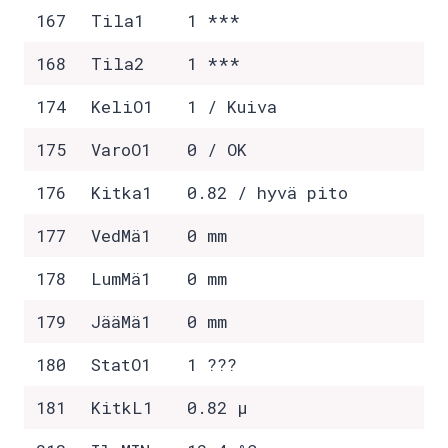
167
Tila1
1 ***
168
Tila2
1 ***
174
KeliO1
1 / Kuiva
175
VaroO1
0 / OK
176
Kitka1
0.82 / hyvä pito
177
VedMä1
0 mm
178
LumMä1
0 mm
179
JääMä1
0 mm
180
StatO1
1 ???
181
KitkL1
0.82 µ