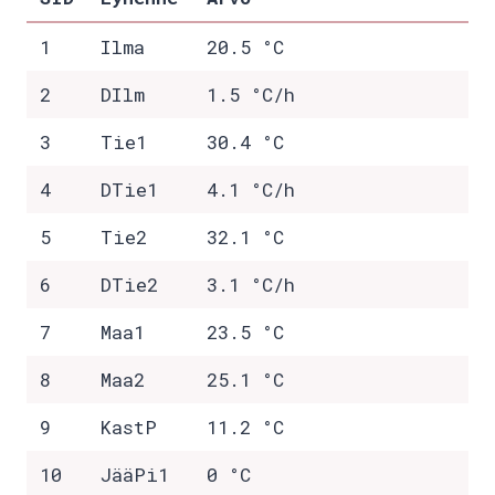
1
Ilma
20.5 °C
2
DIlm
1.5 °C/h
3
Tie1
30.4 °C
4
DTie1
4.1 °C/h
5
Tie2
32.1 °C
6
DTie2
3.1 °C/h
7
Maa1
23.5 °C
8
Maa2
25.1 °C
9
KastP
11.2 °C
10
JääPi1
0 °C