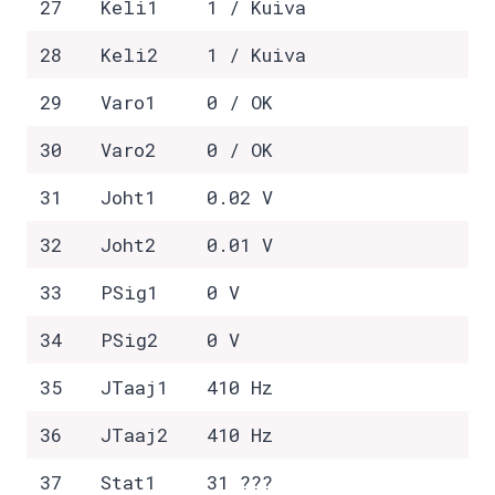
27
Keli1
1 / Kuiva
28
Keli2
1 / Kuiva
29
Varo1
0 / OK
30
Varo2
0 / OK
31
Joht1
0.02 V
32
Joht2
0.01 V
33
PSig1
0 V
34
PSig2
0 V
35
JTaaj1
410 Hz
36
JTaaj2
410 Hz
37
Stat1
31 ???