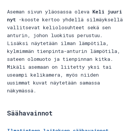
Aseman sivun yläosassa oleva
Keli juuri
nyt
-kooste kertoo yhdellä silmäyksellä
vallitsevat keliolosuhteet sekä sen
anturin, johon luokitus perustuu.
Lisäksi näytetään ilman lämpötila,
kylmimmän tienpinta-anturin lämpötila,
sateen olomuoto ja tienpinnan kitka.
Mikäli asemaan on liitetty yksi tai
useampi kelikamera, myös niiden
uusimmat kuvat näytetään samassa
näkymässä.
Säähavainnot
Ilmatieteen laitoksen säähavainnot