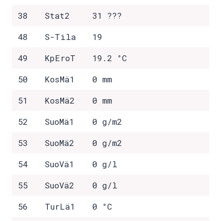
38
Stat2
31 ???
48
S-Tila
19
49
KpEroT
19.2 °C
50
KosMä1
0 mm
51
KosMä2
0 mm
52
SuoMä1
0 g/m2
53
SuoMä2
0 g/m2
54
SuoVä1
0 g/l
55
SuoVä2
0 g/l
56
TurLä1
0 °C