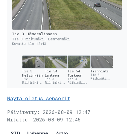
Tie 3 Hämeenlinnaan
Tie 3 Riihimäki, Lemmenmäki
Kuvattu klo 12:43
Tie 3
Tie 54
Tie 54
Tienpinta
Helsinkiin
Lahteen
Turkuun
Tie 3
Riihimäki,
Tie 3
Tie 3
Tie 3
Lemmenmäki
Riihimäki,
Riihimäki,
Riihimäki,
Lemmenmäki
Lemmenmäki
Lemmenmäki
Näytä oletus sensorit
Päivitetty: 2026-08-09 12:47
Mitattu: 2026-08-09 12:46
SID
Lyhenne
Arvo