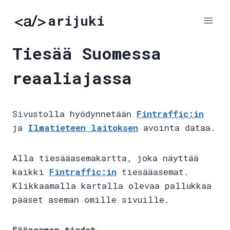
Skip
arijuki
to
content
Tiesää Suomessa
reaaliajassa
Sivustolla hyödynnetään
Fintraffic:in
ja
Ilmatieteen laitoksen
avointa dataa.
Alla tiesääasemakartta, joka näyttää
kaikki
Fintraffic:in
tiesääasemat.
Klikkaamalla kartalla olevaa pallukkaa
pääset aseman omille sivuille.
Sääaseman tiedot