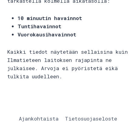
tarkastella kolmella aikatasolla:
10 minuutin havainnot
Tuntihavainnot
Vuorokausihavainnot
Kaikki tiedot näytetään sellaisina kuin
Ilmatieteen laitoksen rajapinta ne
julkaisee. Arvoja ei pyöristetä eikä
tulkita uudelleen.
Ajankohtaista
Tietosuojaseloste