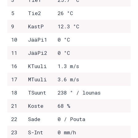
5
Tie2
26 °C
9
KastP
12.3 °C
10
JääPi1
0 °C
11
JääPi2
0 °C
16
KTuuli
1.3 m/s
17
MTuuli
3.6 m/s
18
TSuunt
238 ° / lounas
21
Koste
68 %
22
Sade
0 / Pouta
23
S-Int
0 mm/h