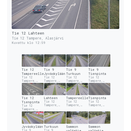
Tie 12 Lahteen
Tie 12 Tampere, Alasjärvi
Kuvattu klo 12:59
Tie 12
Tie 9
Tie 9
Tie 9
Tampereelle
Jyväskylään
Turkuun
Tienpinta
Tie 12
Tie 12
Tie 12
Tie 12
Tampere,
Tampere,
Tampere,
Tampere,
Alasjärvi
Alasjärvi
Alasjärvi
Alasjärvi
Tie 12
Lahteen
Tampereelle
Tienpinta
Tienpinta
Tie 12
Tie 12
Tie 12
Tampere,
Tampere,
Tampere,
Tie 12
Kissanmaa
Kissanmaa
Kissanmaa
Tampere,
Alasjärvi
Jyväskylään
Turkuun
Sammon
Sammon
Tie 9
Tie 9
valtatie
valtatie