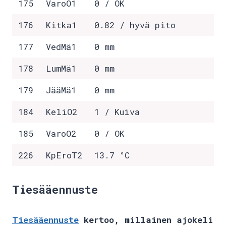
175
VaroO1
0 / OK
176
Kitka1
0.82 / hyvä pito
177
VedMä1
0 mm
178
LumMä1
0 mm
179
JääMä1
0 mm
184
KeliO2
1 / Kuiva
185
VaroO2
0 / OK
226
KpEroT2
13.7 °C
Tiesääennuste
Tiesääennuste
kertoo, millainen ajokeli