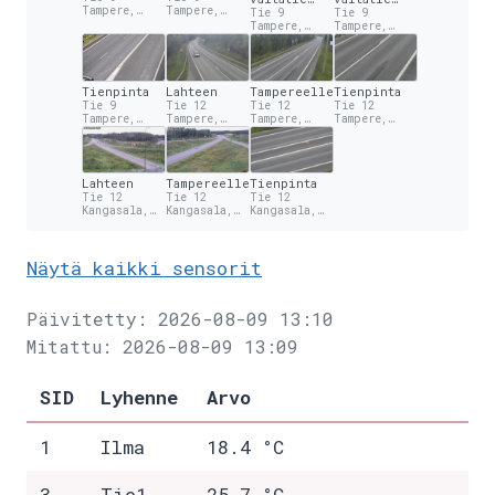
Tampere,
Tampere,
länteen
Tie 9
itään
Tie 9
Linnainmaa
Linnainmaa
Tampere,
Tampere,
Linnainmaa
Linnainmaa
Tienpinta
Lahteen
Tampereelle
Tienpinta
Tie 9
Tie 12
Tie 12
Tie 12
Tampere,
Tampere,
Tampere,
Tampere,
Linnainmaa
Atala
Atala
Atala
Lahteen
Tampereelle
Tienpinta
Tie 12
Tie 12
Tie 12
Kangasala,
Kangasala,
Kangasala,
Kiveliö
Kiveliö
Kiveliö
Näytä kaikki sensorit
Päivitetty: 2026-08-09 13:10
Mitattu: 2026-08-09 13:09
SID
Lyhenne
Arvo
1
Ilma
18.4 °C
3
Tie1
25.7 °C