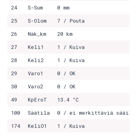
24
S-Sum
0 mm
25
S-Olom
7 / Pouta
26
Näk_km
20 km
27
Keli1
1 / Kuiva
28
Keli2
1 / Kuiva
29
Varo1
0 / OK
30
Varo2
0 / OK
49
KpEroT
13.4 °C
100
Säätila
0 / ei merkittäviä sääilm
174
KeliO1
1 / Kuiva