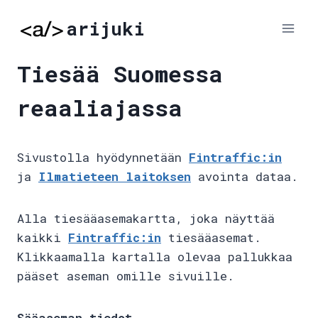
Skip
arijuki
to
content
Tiesää Suomessa
reaaliajassa
Sivustolla hyödynnetään
Fintraffic:in
ja
Ilmatieteen laitoksen
avointa dataa.
Alla tiesääasemakartta, joka näyttää
kaikki
Fintraffic:in
tiesääasemat.
Klikkaamalla kartalla olevaa pallukkaa
pääset aseman omille sivuille.
Sääaseman tiedot