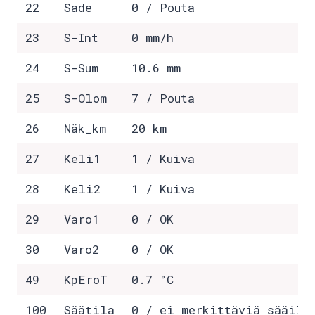
22
Sade
0 / Pouta
23
S-Int
0 mm/h
24
S-Sum
10.6 mm
25
S-Olom
7 / Pouta
26
Näk_km
20 km
27
Keli1
1 / Kuiva
28
Keli2
1 / Kuiva
29
Varo1
0 / OK
30
Varo2
0 / OK
49
KpEroT
0.7 °C
100
Säätila
0 / ei merkittäviä sääilm