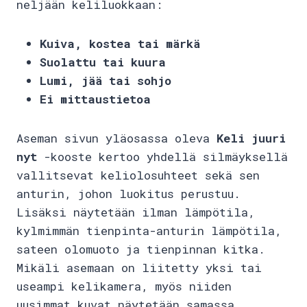
neljään keliluokkaan:
Kuiva, kostea tai märkä
Suolattu tai kuura
Lumi, jää tai sohjo
Ei mittaustietoa
Aseman sivun yläosassa oleva
Keli juuri
nyt
-kooste kertoo yhdellä silmäyksellä
vallitsevat keliolosuhteet sekä sen
anturin, johon luokitus perustuu.
Lisäksi näytetään ilman lämpötila,
kylmimmän tienpinta-anturin lämpötila,
sateen olomuoto ja tienpinnan kitka.
Mikäli asemaan on liitetty yksi tai
useampi kelikamera, myös niiden
uusimmat kuvat näytetään samassa