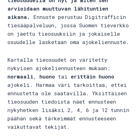
tieosuudella on nyt ja miten sen
arvioidaan muuttuvan lähituntien
aikana.
Ennuste perustuu Digitrafficin
tiesääpalveluun, jossa Suomen tieverkko
on jaettu tieosuuksiin ja jokaiselle
osuudelle lasketaan oma ajokeliennuste.
Kartalla tieosuudet on väritetty
nykyisen ajokeliennusteen mukaan:
normaali
,
huono
tai
erittäin huono
ajokeli. Harmaa väri tarkoittaa, ettei
ennustetta ole saatavilla. Yksittäisen
tieosuuden tiedoista näet ennusteen
nykyhetken lisäksi 2, 4, 6 ja 12 tunnin
päähän sekä tärkeimmät ennusteeseen
vaikuttavat tekijät.