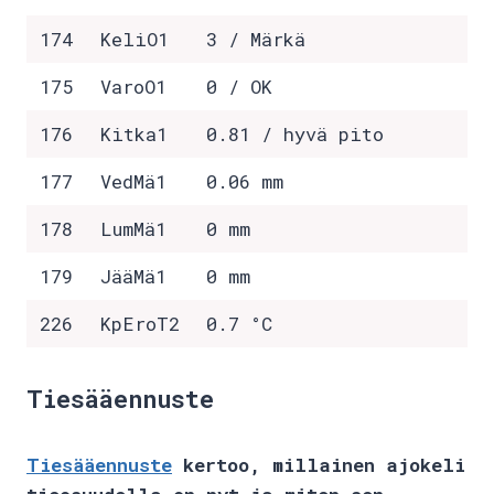
174
KeliO1
3 / Märkä
175
VaroO1
0 / OK
176
Kitka1
0.81 / hyvä pito
177
VedMä1
0.06 mm
178
LumMä1
0 mm
179
JääMä1
0 mm
226
KpEroT2
0.7 °C
Tiesääennuste
Tiesääennuste
kertoo, millainen ajokeli