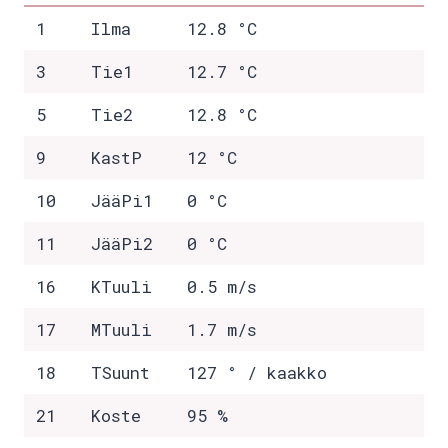
1
Ilma
12.8 °C
3
Tie1
12.7 °C
5
Tie2
12.8 °C
9
KastP
12 °C
10
JääPi1
0 °C
11
JääPi2
0 °C
16
KTuuli
0.5 m/s
17
MTuuli
1.7 m/s
18
TSuunt
127 ° / kaakko
21
Koste
95 %