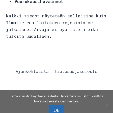
Vuorokausihavainnot
Kaikki tiedot näytetään sellaisina kuin
Ilmatieteen laitoksen rajapinta ne
julkaisee. Arvoja ei pyöristetä eikä
tulkita uudelleen.
Ajankohtaista
Tietosuojaseloste
Tämä sivusto käyttää evästeitä. Jatkamalla sivuston käyttöä
© 2026 arijuki - WordPress Theme by
hyväksyt evästeiden käytön.
Kadence WP
Ok