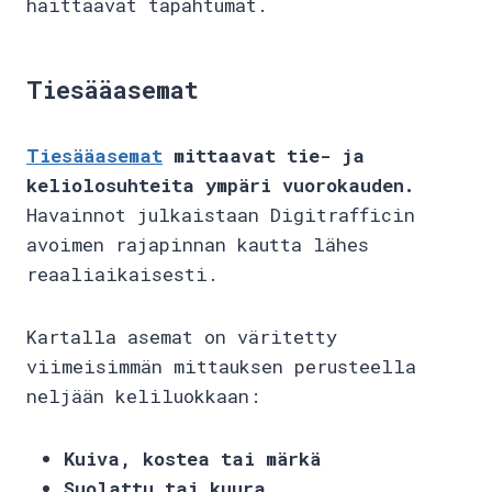
haittaavat tapahtumat.
Tiesääasemat
Tiesääasemat
mittaavat tie- ja
keliolosuhteita ympäri vuorokauden.
Havainnot julkaistaan Digitrafficin
avoimen rajapinnan kautta lähes
reaaliaikaisesti.
Kartalla asemat on väritetty
viimeisimmän mittauksen perusteella
neljään keliluokkaan:
Kuiva, kostea tai märkä
Suolattu tai kuura