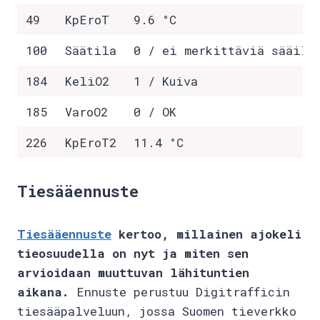
49
KpEroT
9.6 °C
100
Säätila
0 / ei merkittäviä sääilm
184
KeliO2
1 / Kuiva
185
VaroO2
0 / OK
226
KpEroT2
11.4 °C
Tiesääennuste
Tiesääennuste
kertoo, millainen ajokeli
tieosuudella on nyt ja miten sen
arvioidaan muuttuvan lähituntien
aikana.
Ennuste perustuu Digitrafficin
tiesääpalveluun, jossa Suomen tieverkko