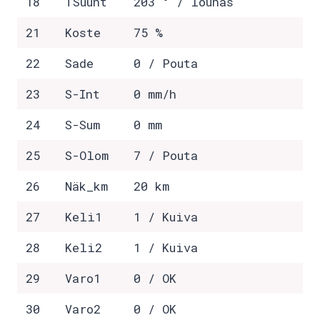
18
TSuunt
203 ° / lounas
21
Koste
75 %
22
Sade
0 / Pouta
23
S-Int
0 mm/h
24
S-Sum
0 mm
25
S-Olom
7 / Pouta
26
Näk_km
20 km
27
Keli1
1 / Kuiva
28
Keli2
1 / Kuiva
29
Varo1
0 / OK
30
Varo2
0 / OK