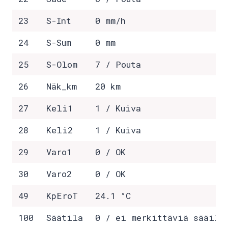
23
S-Int
0 mm/h
24
S-Sum
0 mm
25
S-Olom
7 / Pouta
26
Näk_km
20 km
27
Keli1
1 / Kuiva
28
Keli2
1 / Kuiva
29
Varo1
0 / OK
30
Varo2
0 / OK
49
KpEroT
24.1 °C
100
Säätila
0 / ei merkittäviä sääilm