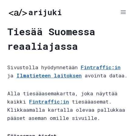
Skip
arijuki
to
content
Tiesää Suomessa
reaaliajassa
Sivustolla hyödynnetään
Fintraffic:in
ja
Ilmatieteen laitoksen
avointa dataa.
Alla tiesääasemakartta, joka näyttää
kaikki
Fintraffic:in
tiesääasemat.
Klikkaamalla kartalla olevaa pallukkaa
pääset aseman omille sivuille.
Sääaseman tiedot