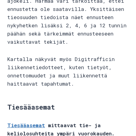
ajokeli. Harmaa väri tarkoittaa, ettei
ennustetta ole saatavilla. Yksittäisen
tieosuuden tiedoista näet ennusteen
nykyhetken lisäksi 2, 4, 6 ja 12 tunnin
päähän sekä tärkeimmät ennusteeseen
vaikuttavat tekijät.
Kartalla näkyvät myös Digitrafficin
liikennetiedotteet, kuten tietyöt,
onnettomuudet ja muut liikennettä
haittaavat tapahtumat.
Tiesääasemat
Tiesääasemat
mittaavat tie- ja
keliolosuhteita ympäri vuorokauden.