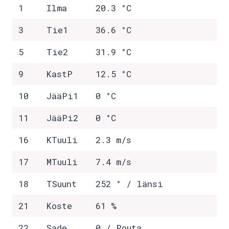
1
Ilma
20.3 °C
3
Tie1
36.6 °C
5
Tie2
31.9 °C
9
KastP
12.5 °C
10
JääPi1
0 °C
11
JääPi2
0 °C
16
KTuuli
2.3 m/s
17
MTuuli
7.4 m/s
18
TSuunt
252 ° / länsi
21
Koste
61 %
22
Sade
0 / Pouta