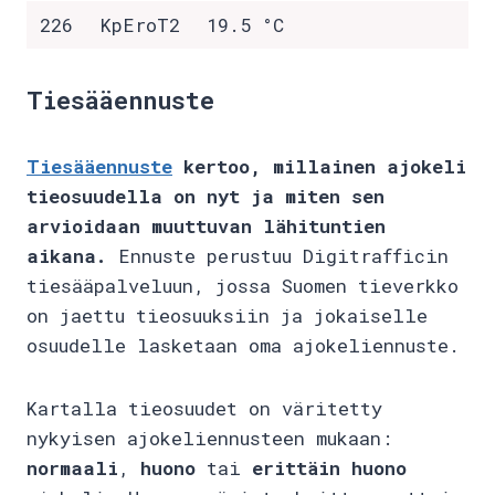
226
KpEroT2
19.5 °C
Tiesääennuste
Tiesääennuste
kertoo, millainen ajokeli
tieosuudella on nyt ja miten sen
arvioidaan muuttuvan lähituntien
aikana.
Ennuste perustuu Digitrafficin
tiesääpalveluun, jossa Suomen tieverkko
on jaettu tieosuuksiin ja jokaiselle
osuudelle lasketaan oma ajokeliennuste.
Kartalla tieosuudet on väritetty
nykyisen ajokeliennusteen mukaan:
normaali
,
huono
tai
erittäin huono