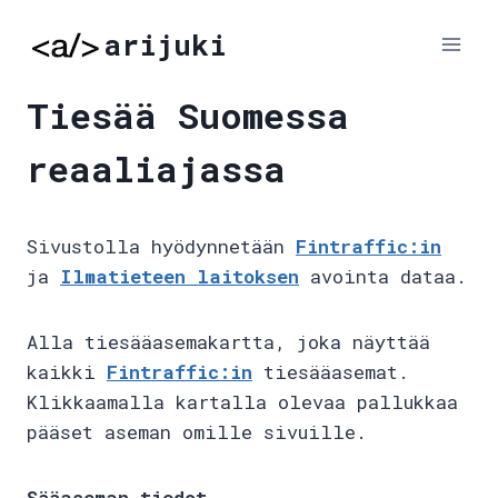
Skip
arijuki
to
content
Tiesää Suomessa
reaaliajassa
Sivustolla hyödynnetään
Fintraffic:in
ja
Ilmatieteen laitoksen
avointa dataa.
Alla tiesääasemakartta, joka näyttää
kaikki
Fintraffic:in
tiesääasemat.
Klikkaamalla kartalla olevaa pallukkaa
pääset aseman omille sivuille.
Sääaseman tiedot