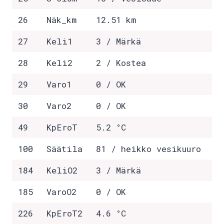
26
Näk_km
12.51 km
27
Keli1
3 / Märkä
28
Keli2
2 / Kostea
29
Varo1
0 / OK
30
Varo2
0 / OK
49
KpEroT
5.2 °C
100
Säätila
81 / heikko vesikuuro
184
KeliO2
3 / Märkä
185
VaroO2
0 / OK
226
KpEroT2
4.6 °C