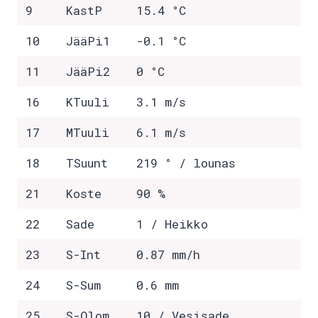
9
KastP
15.4 °C
10
JääPi1
-0.1 °C
11
JääPi2
0 °C
16
KTuuli
3.1 m/s
17
MTuuli
6.1 m/s
18
TSuunt
219 ° / lounas
21
Koste
90 %
22
Sade
1 / Heikko
23
S-Int
0.87 mm/h
24
S-Sum
0.6 mm
25
S-Olom
10 / Vesisade