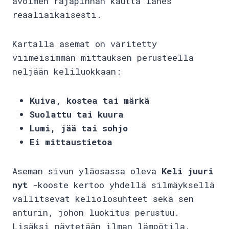
avoimen rajapinnan kautta lähes
reaaliaikaisesti.
Kartalla asemat on väritetty
viimeisimmän mittauksen perusteella
neljään keliluokkaan:
Kuiva, kostea tai märkä
Suolattu tai kuura
Lumi, jää tai sohjo
Ei mittaustietoa
Aseman sivun yläosassa oleva
Keli juuri
nyt
-kooste kertoo yhdellä silmäyksellä
vallitsevat keliolosuhteet sekä sen
anturin, johon luokitus perustuu.
Lisäksi näytetään ilman lämpötila,