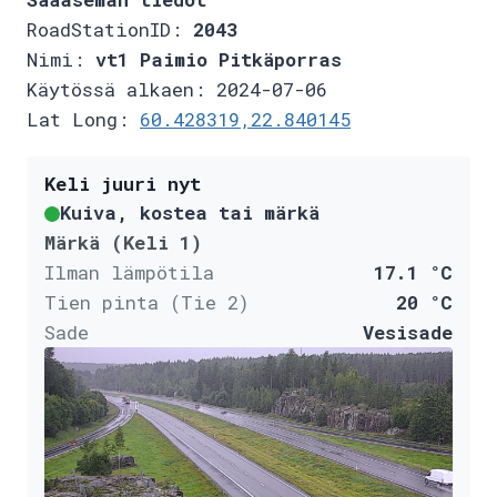
RoadStationID:
2043
Nimi:
vt1 Paimio Pitkäporras
Käytössä alkaen: 2024-07-06
Lat Long:
60.428319,22.840145
Keli juuri nyt
Kuiva, kostea tai märkä
Märkä (Keli 1)
Ilman lämpötila
17.1 °C
Tien pinta (Tie 2)
20 °C
Sade
Vesisade