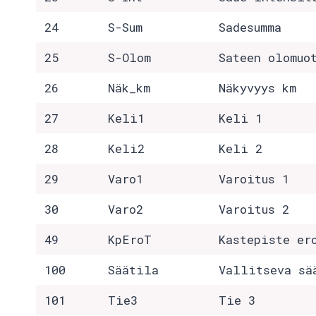
24
S-Sum
Sadesumma
25
S-Olom
Sateen olomuo
26
Näk_km
Näkyvyys km
27
Keli1
Keli 1
28
Keli2
Keli 2
29
Varo1
Varoitus 1
30
Varo2
Varoitus 2
49
KpEroT
Kastepiste er
100
Säätila
Vallitseva sä
101
Tie3
Tie 3