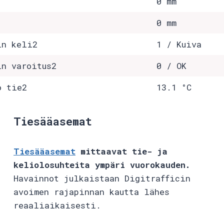
0 mm
0 mm
in keli2
1 / Kuiva
in varoitus2
0 / OK
o tie2
13.1 °C
Tiesääasemat
Tiesääasemat
mittaavat tie- ja
keliolosuhteita ympäri vuorokauden.
Havainnot julkaistaan Digitrafficin
avoimen rajapinnan kautta lähes
reaaliaikaisesti.