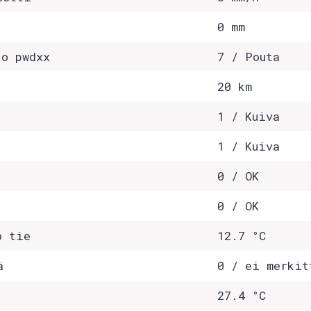
0 mm
to pwdxx
7 / Pouta
20 km
1 / Kuiva
1 / Kuiva
0 / OK
0 / OK
o tie
12.7 °C
ä
0 / ei merkit
27.4 °C