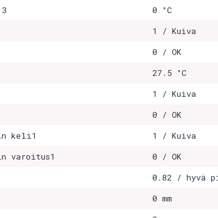
 3
0 °C
1 / Kuiva
0 / OK
27.5 °C
1 / Kuiva
0 / OK
in keli1
1 / Kuiva
in varoitus1
0 / OK
0.82 / hyvä p
0 mm