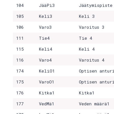
104
JääPi3
Jäätymispiste
105
Keli3
Keli 3
106
Varo3
Varoitus 3
111
Tie4
Tie 4
115
Keli4
Keli 4
116
Varo4
Varoitus 4
174
KeliO1
Optisen antur
175
VaroO1
Optisen antur
176
Kitka1
Kitka1
177
VedMä1
Veden määrä1