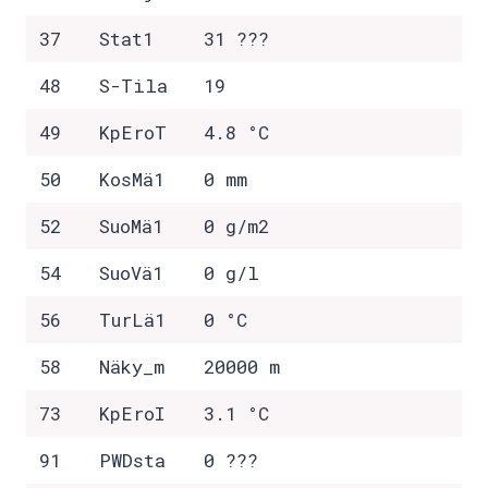
37
Stat1
31 ???
48
S-Tila
19
49
KpEroT
4.8 °C
50
KosMä1
0 mm
52
SuoMä1
0 g/m2
54
SuoVä1
0 g/l
56
TurLä1
0 °C
58
Näky_m
20000 m
73
KpEroI
3.1 °C
91
PWDsta
0 ???