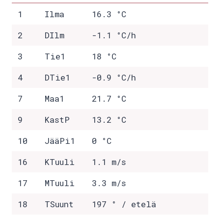
1
Ilma
16.3 °C
2
DIlm
-1.1 °C/h
3
Tie1
18 °C
4
DTie1
-0.9 °C/h
7
Maa1
21.7 °C
9
KastP
13.2 °C
10
JääPi1
0 °C
16
KTuuli
1.1 m/s
17
MTuuli
3.3 m/s
18
TSuunt
197 ° / etelä