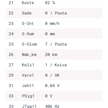
21
Koste
82 %
22
Sade
0 / Pouta
23
S-Int
0 mm/h
24
S-Sum
0 mm
25
S-Olom
7 / Pouta
26
Näk_km
20 km
27
Keli1
1 / Kuiva
29
Varo1
0 / OK
31
Joht1
0.04 V
33
PSig1
0 V
35
JTaaj1
406 Hz