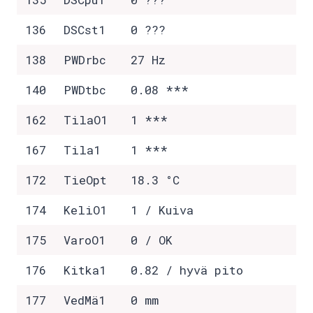
136
DSCst1
0 ???
138
PWDrbc
27 Hz
140
PWDtbc
0.08 ***
162
TilaO1
1 ***
167
Tila1
1 ***
172
TieOpt
18.3 °C
174
KeliO1
1 / Kuiva
175
VaroO1
0 / OK
176
Kitka1
0.82 / hyvä pito
177
VedMä1
0 mm