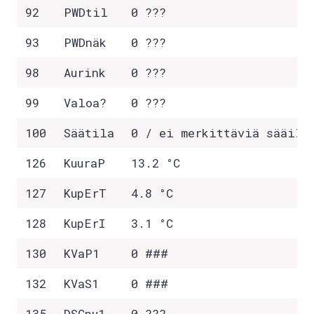
92
PWDtil
0 ???
93
PWDnäk
0 ???
98
Aurink
0 ???
99
Valoa?
0 ???
100
Säätila
0 / ei merkittäviä sääilm
126
KuuraP
13.2 °C
127
KupErT
4.8 °C
128
KupErI
3.1 °C
130
KVaP1
0 ###
132
KVaS1
0 ###
135
DSCpu1
0 ???