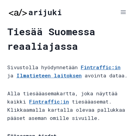
Skip
arijuki
to
content
Tiesää Suomessa
reaaliajassa
Sivustolla hyödynnetään
Fintraffic:in
ja
Ilmatieteen laitoksen
avointa dataa.
Alla tiesääasemakartta, joka näyttää
kaikki
Fintraffic:in
tiesääasemat.
Klikkaamalla kartalla olevaa pallukkaa
pääset aseman omille sivuille.
Sääaseman tiedot