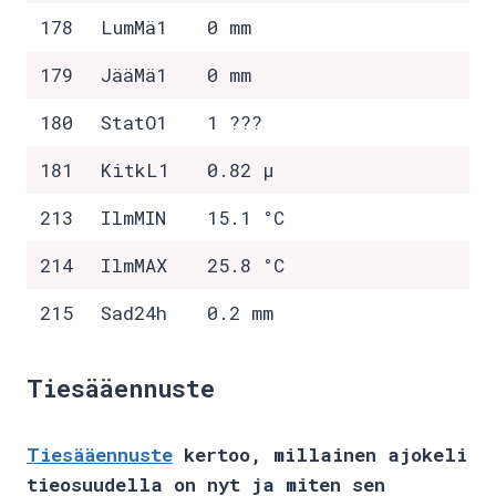
178
LumMä1
0 mm
179
JääMä1
0 mm
180
StatO1
1 ???
181
KitkL1
0.82 µ
213
IlmMIN
15.1 °C
214
IlmMAX
25.8 °C
215
Sad24h
0.2 mm
Tiesääennuste
Tiesääennuste
kertoo, millainen ajokeli
tieosuudella on nyt ja miten sen